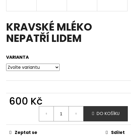
a
j
í
KRAVSKÉ MLÉKO
t
NEPATŘÍ LIDEM
?
VARIANTA
HLEDAT
D
600 Kč
o
Měrná
p
DO KOŠÍKU
cena:
o
r
u
Zeptat se
Sdílet