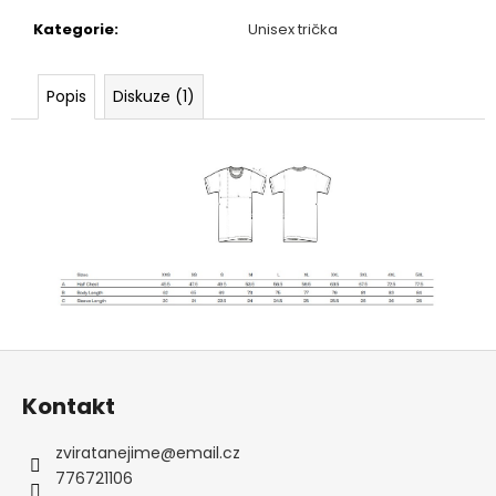
č
u
Kategorie
:
Unisex trička
j
e
Popis
Diskuze (1)
m
e
Z
á
Kontakt
p
a
zviratanejime
@
email.cz
t
776721106