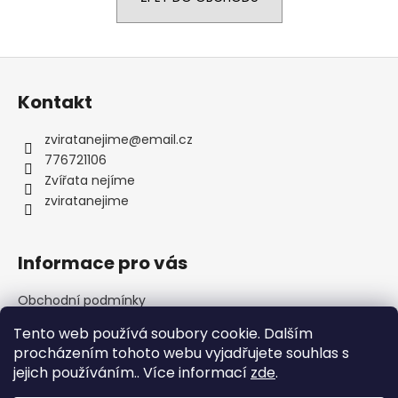
a
j
Z
í
á
t
Kontakt
p
?
a
zviratanejime
@
email.cz
t
776721106
í
Zvířata nejíme
zviratanejime
HLEDAT
Informace pro vás
D
o
Obchodní podmínky
p
Podmínky ochrany osobních údajů
Tento web používá soubory cookie. Dalším
o
Napište nám
procházením tohoto webu vyjadřujete souhlas s
r
jejich používáním.. Více informací
zde
.
u