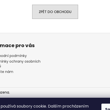
ZPĚT DO OBCHODU
rmace pro vás
odní podmínky
ínky ochrany osobních
ů
šte nám
azena.
používá soubory cookie. Dalším procházením
S