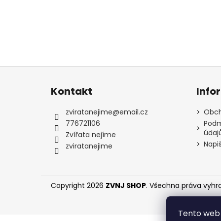
Z
á
Kontakt
Info
p
a
zviratanejime
@
email.cz
Obch
t
776721106
Podm
údaj
í
Zvířata nejíme
Napi
zviratanejime
Copyright 2026
ZVNJ SHOP
. Všechna práva vyhr
Tento web 