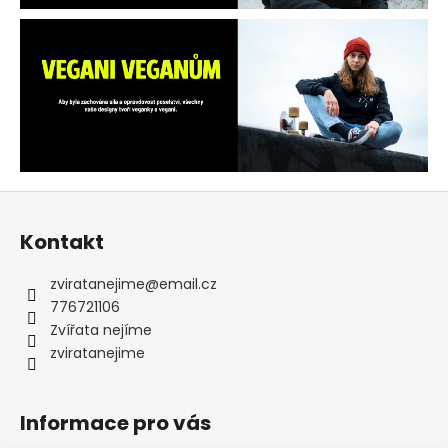
a
j
í
t
?
Z
á
HLEDAT
Kontakt
p
a
zviratanejime
@
email.cz
t
776721106
D
í
Zvířata nejíme
o
zviratanejime
p
o
r
Informace pro vás
u