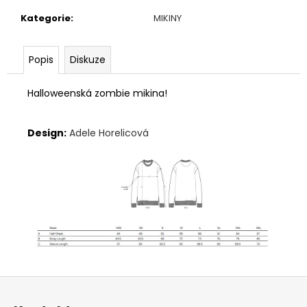
č
u
Kategorie
:
MIKINY
j
e
Popis
Diskuze
m
e
Halloweenská zombie mikina!
Design:
Adele Horelicová
Z
á