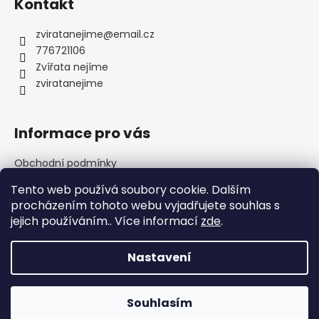
Kontakt
p
a
zviratanejime
@
email.cz
t
776721106
í
Zvířata nejíme
zviratanejime
Informace pro vás
Obchodní podmínky
Podmínky ochrany osobních údajů
Tento web používá soubory cookie. Dalším
Napište nám
procházením tohoto webu vyjadřujete souhlas s
jejich používáním.. Více informací
zde
.
Nastavení
Vytvořil Shoptet
Souhlasím
Copyright 2026
ZVNJ SHOP
. Všechna práva vyhrazena.