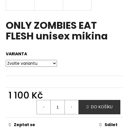
a
j
í
ONLY ZOMBIES EAT
t
FLESH unisex mikina
?
VARIANTA
HLEDAT
D
1 100 Kč
o
Měrná
p
DO KOŠÍKU
cena:
o
r
u
Zeptat se
Sdílet