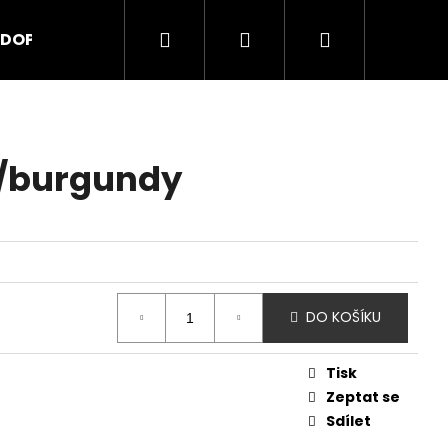
Hledat
Přihlášení
Nákupní
DOPLŇKY
košík
h/burgundy
DO KOŠÍKU
Tisk
Zeptat se
Sdílet