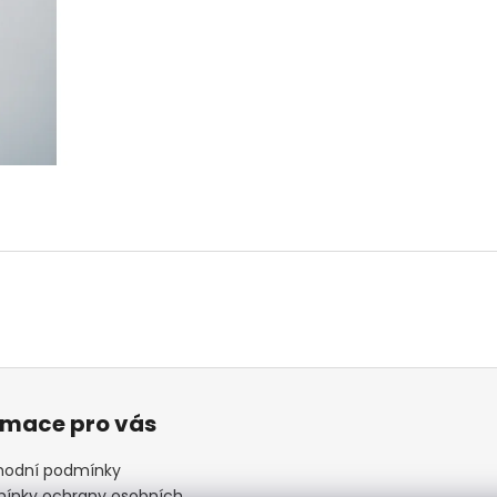
rmace pro vás
odní podmínky
ínky ochrany osobních