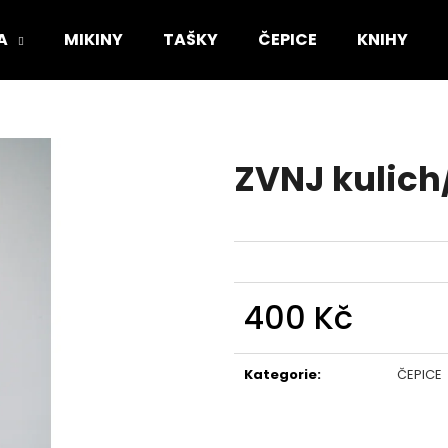
A
MIKINY
TAŠKY
ČEPICE
KNIHY
Co potřebujete najít?
ZVNJ kulic
HLEDAT
Doporučujeme
400 Kč
Měrná
cena:
Kategorie
:
ČEPICE