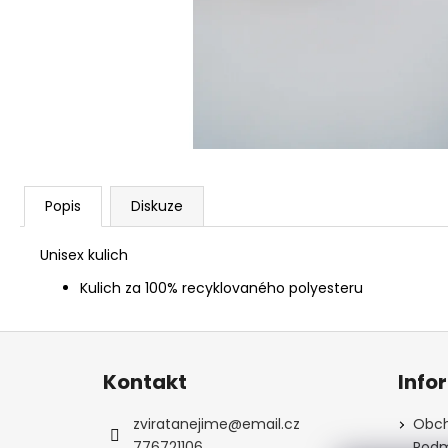
Popis
Diskuze
Unisex kulich
Kulich za 100% recyklovaného polyesteru
Z
á
Kontakt
Info
p
a
zviratanejime
@
email.cz
Obch
t
776721106
Podm